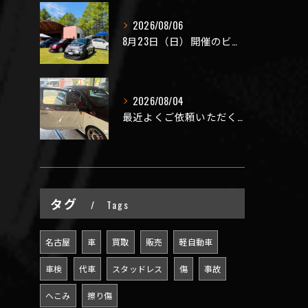
2026/08/06
8月23日（日）開催のビーナスラインを走ろうの会 夏の陣
2026/08/04
最近よくご依頼いただく、弊社おすすめメニュー！
タグ
Tags
名古屋
車
買取
販売
軽自動車
車検
代車
スタッドレス
傷
事故
へこみ
擦り傷