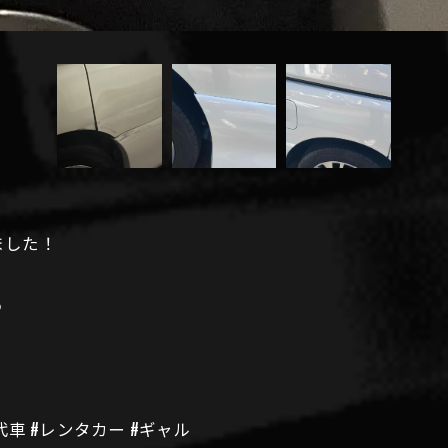
ました！
️
#代車 #レンタカー #ギャル