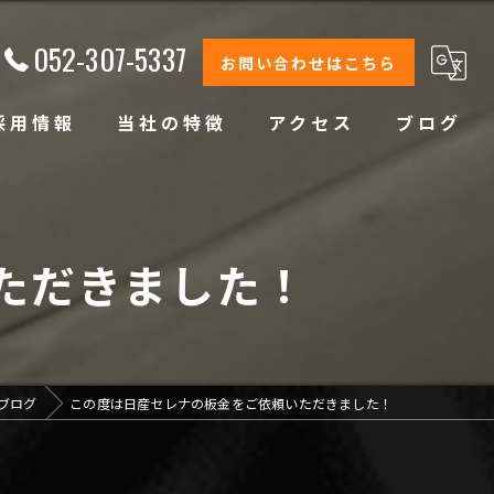
052-307-5337
お問い合わせはこちら
採用情報
当社の特徴
アクセス
ブログ
修理
整備
ただきました！
オイル交換
コーティング
ブログ
この度は日産セレナの板金をご依頼いただきました！
オリジナルブランド