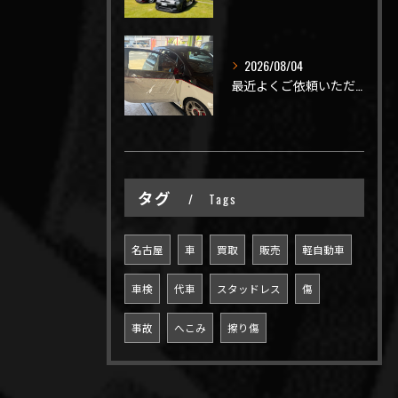
2026/08/04
最近よくご依頼いただく、弊社おすすめメニュー！
タグ
Tags
名古屋
車
買取
販売
軽自動車
車検
代車
スタッドレス
傷
事故
へこみ
擦り傷