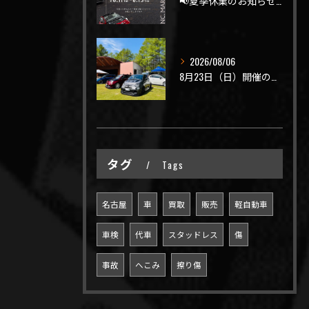
📢夏季休業のお知らせ📢
2026/08/06
8月23日（日）開催のビーナスラインを走ろうの会 夏の陣
タグ
Tags
名古屋
車
買取
販売
軽自動車
車検
代車
スタッドレス
傷
事故
へこみ
擦り傷