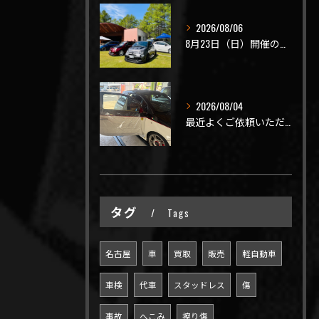
2026/08/06
8月23日（日）開催のビーナスラインを走ろうの会 夏の陣
2026/08/04
最近よくご依頼いただく、弊社おすすめメニュー！
タグ
Tags
名古屋
車
買取
販売
軽自動車
車検
代車
スタッドレス
傷
事故
へこみ
擦り傷