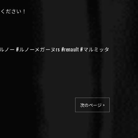
けください！
 #ルノーメガーヌrs #renault #マルミッタ
次のページ >