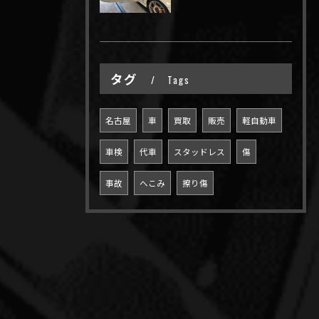
タグ
Tags
名古屋
車
買取
販売
軽自動車
車検
代車
スタッドレス
傷
事故
へこみ
擦り傷