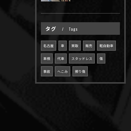
タグ
Tags
名古屋
車
買取
販売
軽自動車
車検
代車
スタッドレス
傷
事故
へこみ
擦り傷