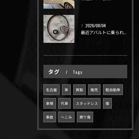
2026/08/04
最近アバルトに乗られてるお客様のご来店がありがたいことに大幅...
タグ
Tags
名古屋
車
買取
販売
軽自動車
車検
代車
スタッドレス
傷
事故
へこみ
擦り傷