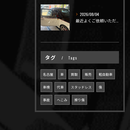
2026/08/04
最近よくご依頼いただく、弊社おすすめメニュー！
タグ
Tags
名古屋
車
買取
販売
軽自動車
車検
代車
スタッドレス
傷
事故
へこみ
擦り傷