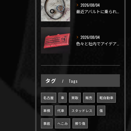
2026/08/04
最近アバルトに乗られてるお客様のご来店がありがたいことに大幅...
2026/08/04
色々と社内でアイデアを出しながら新製品開発を頑張ってますが、...
タグ
Tags
名古屋
車
買取
販売
軽自動車
車検
代車
スタッドレス
傷
事故
へこみ
擦り傷