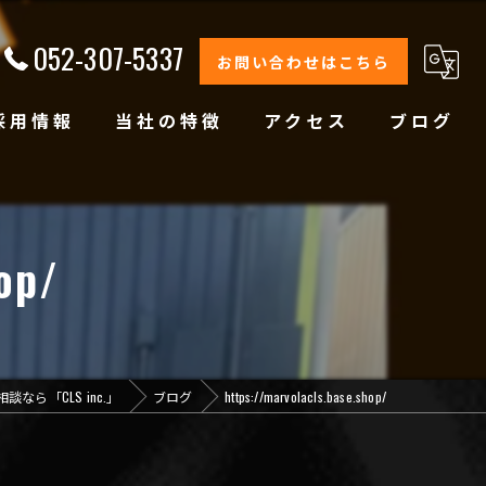
052-307-5337
お問い合わせはこちら
採用情報
当社の特徴
アクセス
ブログ
修理
整備
op/
オイル交換
コーティング
なら「CLS inc.」
ブログ
https://marvolacls.base.shop/
オリジナルブランド