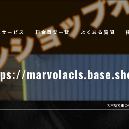
サービス
料金目安一覧
よくある質問
tps://marvolacls.base.sh
名古屋で車の相談