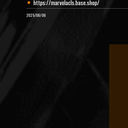
https://marvolacls.base.shop/
2025/06/06