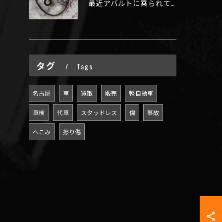
最近アバルトに乗られてるお客様のご来店がありがたいことに大幅...
タグ
Tags
名古屋
車
買取
販売
軽自動車
車検
代車
スタッドレス
傷
事故
へこみ
擦り傷