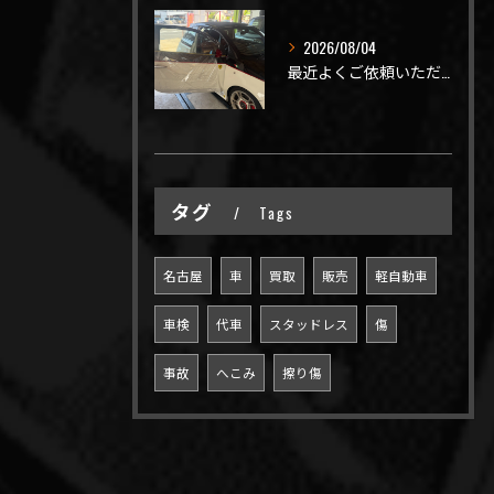
2026/08/04
最近よくご依頼いただく、弊社おすすめメニュー！
タグ
Tags
名古屋
車
買取
販売
軽自動車
車検
代車
スタッドレス
傷
事故
へこみ
擦り傷