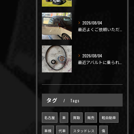
2026/08/04
最近よくご依頼いただく、弊社おすすめメニュー！
2026/08/04
最近アバルトに乗られてるお客様のご来店がありがたいことに大幅...
タグ
Tags
名古屋
車
買取
販売
軽自動車
車検
代車
スタッドレス
傷