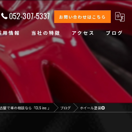
052-307-5337
お問い合わせはこちら
採用情報
当社の特徴
アクセス
ブログ
修理
整備
オイル交換
コーティング
古屋で車の相談なら「CLS inc.」
ブログ
ホイール塗装🛞
オリジナルブランド