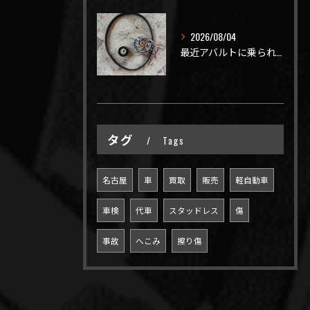
2026/08/04
最近アバルトに乗られてるお客様のご来店がありがたいことに大幅...
タグ
Tags
名古屋
車
買取
販売
軽自動車
車検
代車
スタッドレス
傷
事故
へこみ
擦り傷