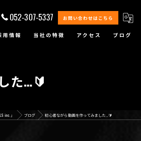
052-307-5337
お問い合わせはこちら
採用情報
当社の特徴
アクセス
ブログ
修理
整備
た…🔰
オイル交換
コーティング
inc.」
ブログ
初心者ながら動画を作ってみました…🔰
オリジナルブランド