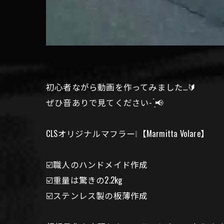
初心者ながら動画を作ってみました…🔰
ぜひ音ありで見てください- ̗̀📢
CLSオリジナルマフラー❕【Marmitta Volare】
☑️職人のハンドメイド作成
☑️重量は驚きの2.2kg
☑️ステンレス製の板薄作成