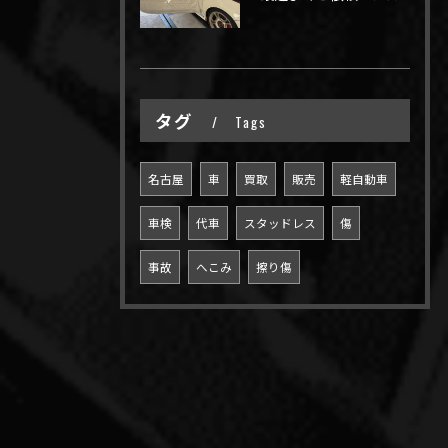
タグ
Tags
名古屋
車
買取
販売
軽自動車
車検
代車
スタッドレス
傷
事故
へこみ
擦り傷