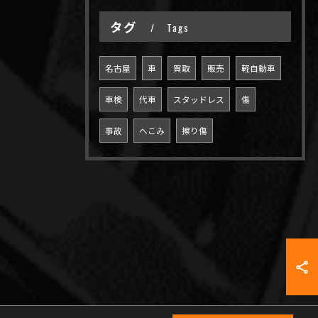
タグ
Tags
名古屋
車
買取
販売
軽自動車
車検
代車
スタッドレス
傷
事故
へこみ
擦り傷