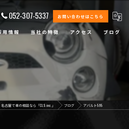
052-307-5337
お問い合わせはこちら
採用情報
当社の特徴
アクセス
ブログ
修理
整備
オイル交換
コーティング
名古屋で車の相談なら「CLS inc.」
ブログ
アバルト595
オリジナルブランド