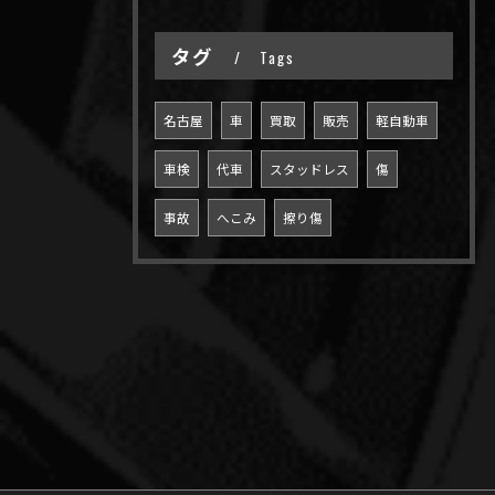
タグ
Tags
名古屋
車
買取
販売
軽自動車
車検
代車
スタッドレス
傷
事故
へこみ
擦り傷