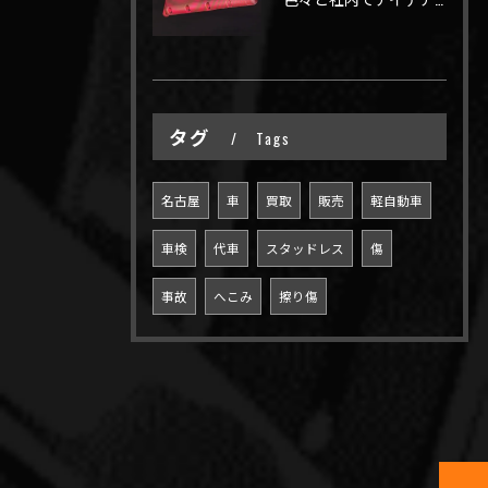
タグ
Tags
名古屋
車
買取
販売
軽自動車
車検
代車
スタッドレス
傷
事故
へこみ
擦り傷