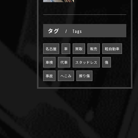
タグ
Tags
名古屋
車
買取
販売
軽自動車
車検
代車
スタッドレス
傷
事故
へこみ
擦り傷