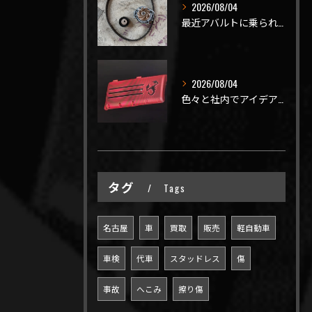
2026/08/04
最近アバルトに乗られてるお客様のご来店がありがたいことに大幅...
2026/08/04
色々と社内でアイデアを出しながら新製品開発を頑張ってますが、...
タグ
Tags
名古屋
車
買取
販売
軽自動車
車検
代車
スタッドレス
傷
事故
へこみ
擦り傷