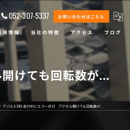
052-307-5337
お問い合わせはこちら
採用情報
当社の特徴
アクセス
ブログ
修理
整備
開けても回転数が...
オイル交換
コーティング
アバルト595 走行中にエラー点灯 アクセル開けても回転数が...
オリジナルブランド