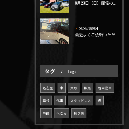
8月23日（日）開催のビーナスラインを走ろうの会 夏の陣
2026/08/04
最近よくご依頼いただく、弊社おすすめメニュー！
タグ
Tags
名古屋
車
買取
販売
軽自動車
車検
代車
スタッドレス
傷
事故
へこみ
擦り傷