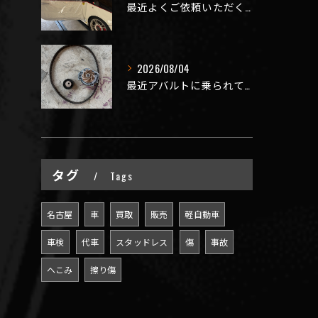
最近よくご依頼いただく、弊社おすすめメニュー！
2026/08/04
最近アバルトに乗られてるお客様のご来店がありがたいことに大幅...
タグ
Tags
名古屋
車
買取
販売
軽自動車
車検
代車
スタッドレス
傷
事故
へこみ
擦り傷