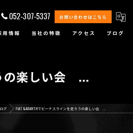
052-307-5337
お問い合わせはこちら
採用情報
当社の特徴
アクセス
ブログ
修理
整備
うの楽しい会 ...
オイル交換
コーティング
ログ
FIAT &ABARTHでビーナスラインを走ろうの楽しい会 ...
オリジナルブランド