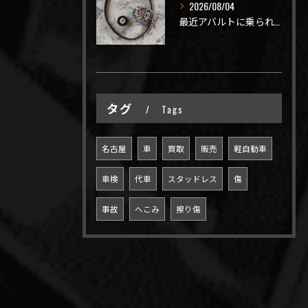
2026/08/04
最近アバルトに乗られてるお客様のご来店がありがたいことに大幅...
タグ
Tags
名古屋
車
買取
販売
軽自動車
車検
代車
スタッドレス
傷
事故
へこみ
擦り傷