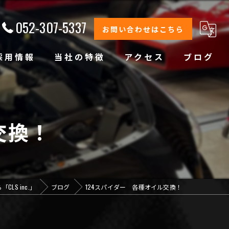
052-307-5337
お問い合わせはこちら
採用情報
当社の特徴
アクセス
ブログ
修理
整備
交換！
オイル交換
コーティング
LS inc.」
ブログ
124スパイダー 各種オイル交換！
オリジナルブランド